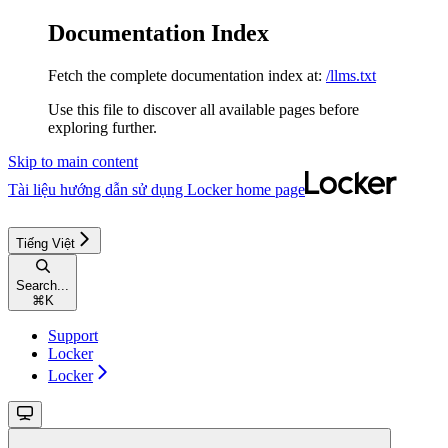
Documentation Index
Fetch the complete documentation index at:
/llms.txt
Use this file to discover all available pages before
exploring further.
Skip to main content
Tài liệu hướng dẫn sử dụng Locker
home page
Tiếng Việt
Search...
⌘
K
Support
Locker
Locker