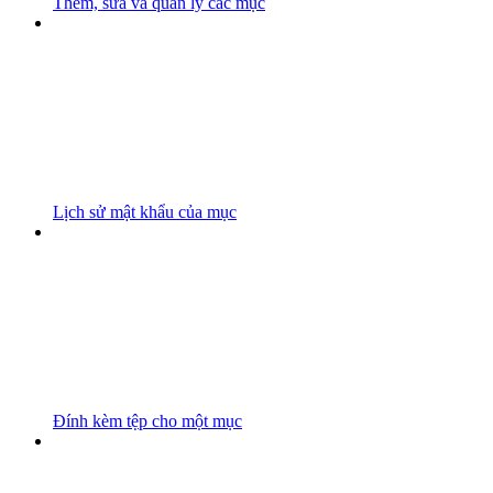
Thêm, sửa và quản lý các mục
Lịch sử mật khẩu của mục
Đính kèm tệp cho một mục