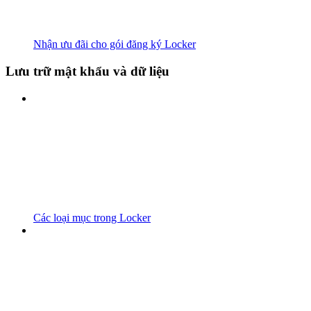
Nhận ưu đãi cho gói đăng ký Locker
Lưu trữ mật khẩu và dữ liệu
Các loại mục trong Locker