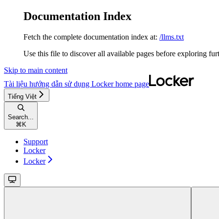
Documentation Index
Fetch the complete documentation index at:
/llms.txt
Use this file to discover all available pages before exploring fur
Skip to main content
Tài liệu hướng dẫn sử dụng Locker
home page
Tiếng Việt
Search...
⌘
K
Support
Locker
Locker