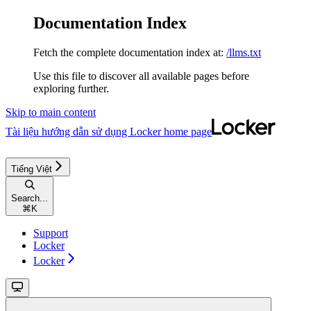
Documentation Index
Fetch the complete documentation index at:
/llms.txt
Use this file to discover all available pages before
exploring further.
Skip to main content
Tài liệu hướng dẫn sử dụng Locker
home page
Tiếng Việt
Search...
⌘
K
Support
Locker
Locker