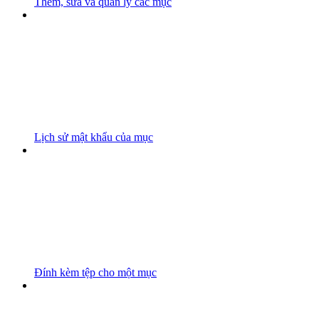
Thêm, sửa và quản lý các mục
Lịch sử mật khẩu của mục
Đính kèm tệp cho một mục