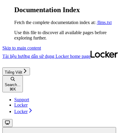
Documentation Index
Fetch the complete documentation index at:
/llms.txt
Use this file to discover all available pages before
exploring further.
Skip to main content
Tài liệu hướng dẫn sử dụng Locker
home page
Tiếng Việt
Search...
⌘
K
Support
Locker
Locker