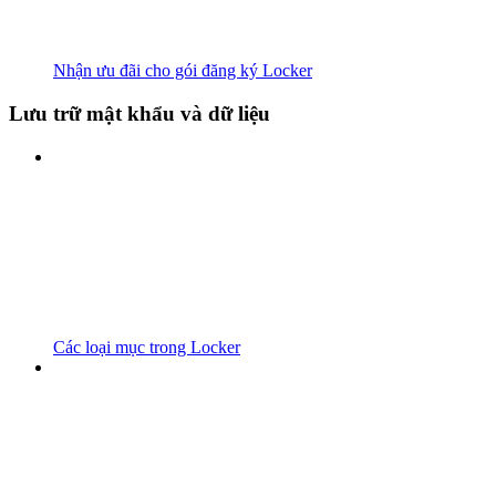
Nhận ưu đãi cho gói đăng ký Locker
Lưu trữ mật khẩu và dữ liệu
Các loại mục trong Locker