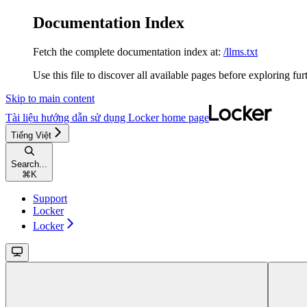
Documentation Index
Fetch the complete documentation index at:
/llms.txt
Use this file to discover all available pages before exploring fur
Skip to main content
Tài liệu hướng dẫn sử dụng Locker
home page
Tiếng Việt
Search...
⌘
K
Support
Locker
Locker