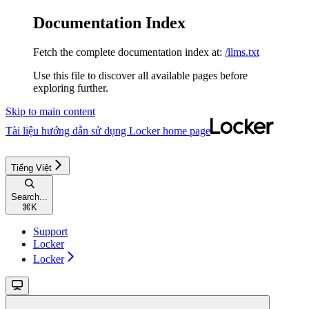
Documentation Index
Fetch the complete documentation index at:
/llms.txt
Use this file to discover all available pages before
exploring further.
Skip to main content
Tài liệu hướng dẫn sử dụng Locker
home page
Tiếng Việt
Search...
⌘
K
Support
Locker
Locker