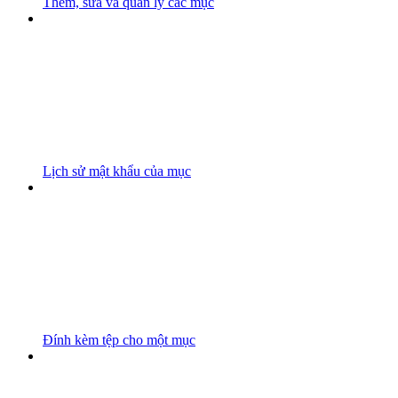
Thêm, sửa và quản lý các mục
Lịch sử mật khẩu của mục
Đính kèm tệp cho một mục