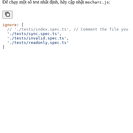
Để chạy một số test nhất định, hãy cập nhật
:
mocharc.js
ignore
: [
  // './tests/index.spec.ts',
 // Comment the file you w
  './tests/sync.spec.ts'
,
  './tests/invalid.spec.ts'
,
  './tests/readonly.spec.ts'
]