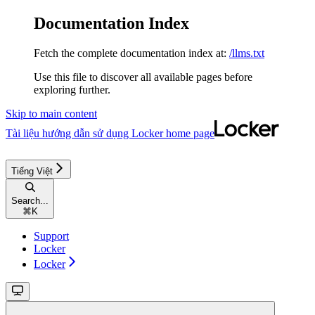
Documentation Index
Fetch the complete documentation index at:
/llms.txt
Use this file to discover all available pages before
exploring further.
Skip to main content
Tài liệu hướng dẫn sử dụng Locker
home page
Tiếng Việt
Search...
⌘
K
Support
Locker
Locker