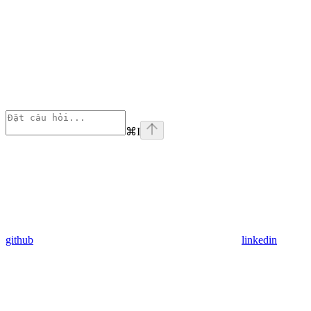
⌘
I
github
linkedin