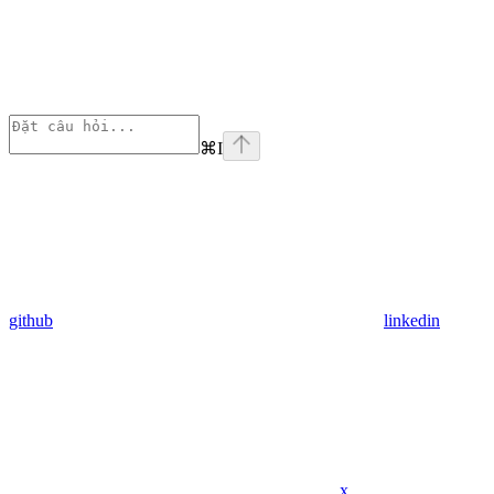
⌘
I
github
linkedin
x