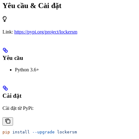
Yêu cầu & Cài đặt
Link:
https://pypi.org/project/lockersm
Yêu cầu
Python 3.6+
Cài đặt
Cài đặt từ PyPi:
pip
 install
 --upgrade
 lockersm