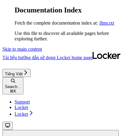
Documentation Index
Fetch the complete documentation index at:
/llms.txt
Use this file to discover all available pages before
exploring further.
Skip to main content
Tài liệu hướng dẫn sử dụng Locker
home page
Tiếng Việt
Search...
⌘
K
Support
Locker
Locker