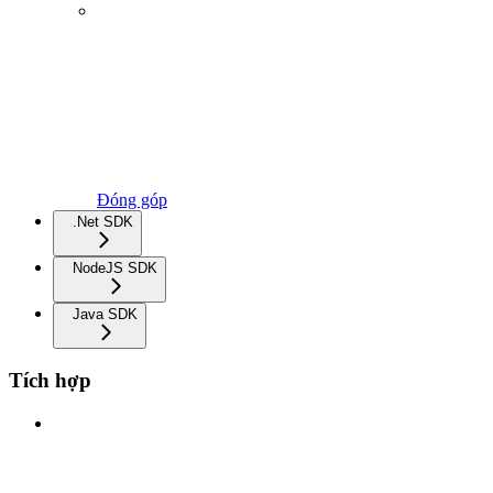
Đóng góp
.Net SDK
NodeJS SDK
Java SDK
Tích hợp