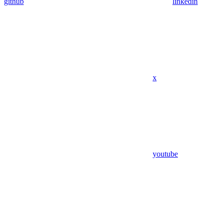
github
linkedin
x
youtube