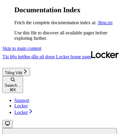
Documentation Index
Fetch the complete documentation index at:
/llms.txt
Use this file to discover all available pages before
exploring further.
Skip to main content
Tài liệu hướng dẫn sử dụng Locker
home page
Tiếng Việt
Search...
⌘
K
Support
Locker
Locker