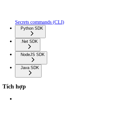
Secrets commands (CLI)
Python SDK
.Net SDK
NodeJS SDK
Java SDK
Tích hợp