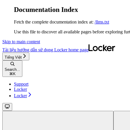
Documentation Index
Fetch the complete documentation index at:
/llms.txt
Use this file to discover all available pages before exploring fur
Skip to main content
Tài liệu hướng dẫn sử dụng Locker
home page
Tiếng Việt
Search...
⌘
K
Support
Locker
Locker