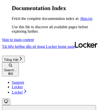
Documentation Index
Fetch the complete documentation index at:
/llms.txt
Use this file to discover all available pages before
exploring further.
Skip to main content
Tài liệu hướng dẫn sử dụng Locker
home page
Tiếng Việt
Search...
⌘
K
Support
Locker
Locker