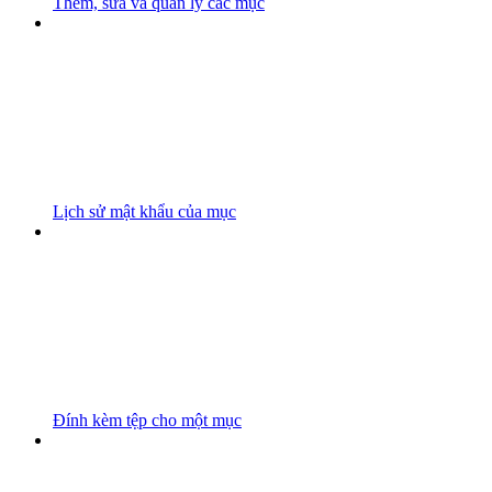
Thêm, sửa và quản lý các mục
Lịch sử mật khẩu của mục
Đính kèm tệp cho một mục