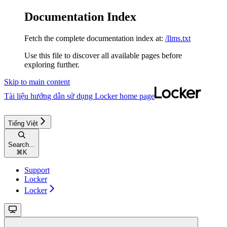
Documentation Index
Fetch the complete documentation index at:
/llms.txt
Use this file to discover all available pages before
exploring further.
Skip to main content
Tài liệu hướng dẫn sử dụng Locker
home page
Tiếng Việt
Search...
⌘
K
Support
Locker
Locker