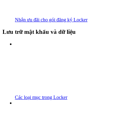
Nhận ưu đãi cho gói đăng ký Locker
Lưu trữ mật khẩu và dữ liệu
Các loại mục trong Locker