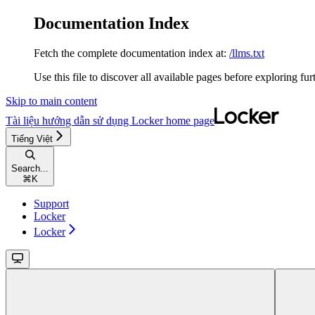
Documentation Index
Fetch the complete documentation index at:
/llms.txt
Use this file to discover all available pages before exploring fur
Skip to main content
Tài liệu hướng dẫn sử dụng Locker
home page
Tiếng Việt
Search...
⌘
K
Support
Locker
Locker