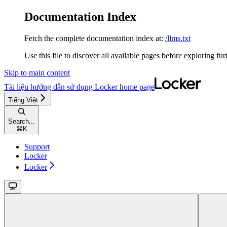
Documentation Index
Fetch the complete documentation index at:
/llms.txt
Use this file to discover all available pages before exploring fur
Skip to main content
Tài liệu hướng dẫn sử dụng Locker
home page
Tiếng Việt
Search...
⌘
K
Support
Locker
Locker