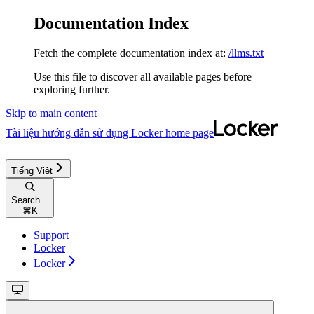
Documentation Index
Fetch the complete documentation index at:
/llms.txt
Use this file to discover all available pages before
exploring further.
Skip to main content
Tài liệu hướng dẫn sử dụng Locker
home page
Tiếng Việt
Search...
⌘
K
Support
Locker
Locker