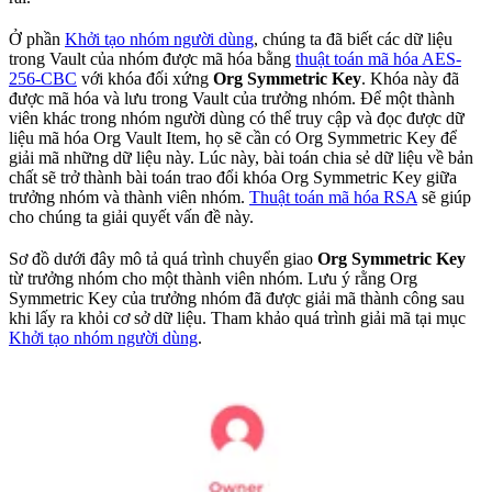
Ở phần
Khởi tạo nhóm người dùng
, chúng ta đã biết các dữ liệu
trong Vault của nhóm được mã hóa bằng
thuật toán mã hóa AES-
256-CBC
với khóa đối xứng
Org Symmetric Key
. Khóa này đã
được mã hóa và lưu trong Vault của trưởng nhóm. Để một thành
viên khác trong nhóm người dùng có thể truy cập và đọc được dữ
liệu mã hóa Org Vault Item, họ sẽ cần có Org Symmetric Key để
giải mã những dữ liệu này. Lúc này, bài toán chia sẻ dữ liệu về bản
chất sẽ trở thành bài toán trao đổi khóa Org Symmetric Key giữa
trưởng nhóm và thành viên nhóm.
Thuật toán mã hóa RSA
sẽ giúp
cho chúng ta giải quyết vấn đề này.
Sơ đồ dưới đây mô tả quá trình chuyển giao
Org Symmetric Key
từ trưởng nhóm cho một thành viên nhóm. Lưu ý rằng Org
Symmetric Key của trưởng nhóm đã được giải mã thành công sau
khi lấy ra khỏi cơ sở dữ liệu. Tham khảo quá trình giải mã tại mục
Khởi tạo nhóm người dùng
.