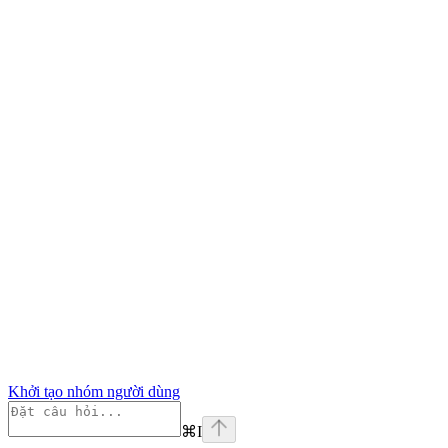
Khởi tạo nhóm người dùng
⌘
I