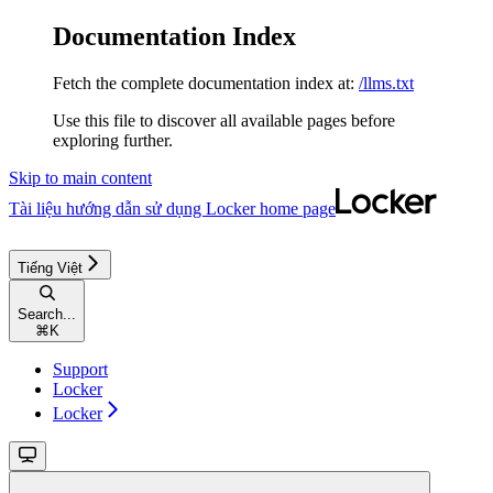
Documentation Index
Fetch the complete documentation index at:
/llms.txt
Use this file to discover all available pages before
exploring further.
Skip to main content
Tài liệu hướng dẫn sử dụng Locker
home page
Tiếng Việt
Search...
⌘
K
Support
Locker
Locker