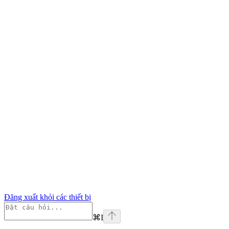
Đăng xuất khỏi các thiết bị
⌘
I