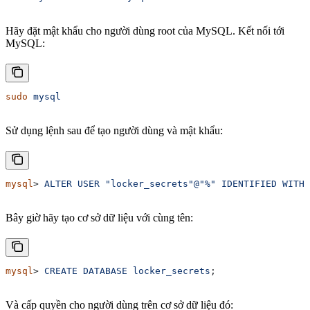
Hãy đặt mật khẩu cho người dùng root của MySQL. Kết nối tới
MySQL:
sudo
 mysql
Sử dụng lệnh sau để tạo người dùng và mật khẩu:
mysql
> 
ALTER
 USER
 "locker_secrets"@"%"
 IDENTIFIED
 WITH
 
Bây giờ hãy tạo cơ sở dữ liệu với cùng tên:
mysql
> 
CREATE
 DATABASE
 locker_secrets
;
Và cấp quyền cho người dùng trên cơ sở dữ liệu đó: