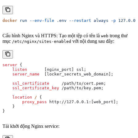
docker
 run
 --env-file
 .env
 --restart
 always
 -p
 127.0.0.
Cấu hình Nginx và HTTPS: Tạo một tệp có tên là
trong thư
web
mục
với nội dung sau đây:
/etc/nginx/sites-enabled
server
 {
    listen 
      [nginx_port] ssl;
    server_name 
 [locker_secrets_web_domain];
    ssl_certificate 
    /path/to/cert.pem;
    ssl_certificate_key 
/path/to/key.pem;
    location
 / 
{
        proxy_pass 
http://127.0.0.1:[web_port];
    }
}
Tái khởi động Nginx service: