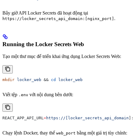
Bây giờ API Locker Secrets đã hoạt động tại
.
https://locker_secrets_api_domain:[nginx_port]
Running the Locker Secrets Web
Tạo một thư mục để triển khai ứng dụng Locker Secrets Web:
mkdir
 locker_web
 && 
cd
 locker_web
Viết tệp
với nội dung bên dưới:
.env
REACT_APP_API_URL
=
https://[locker_secrets_api_domain
]:[
Chạy lệnh Docker, thay thế
bằng một giá trị tùy chỉnh:
web_port