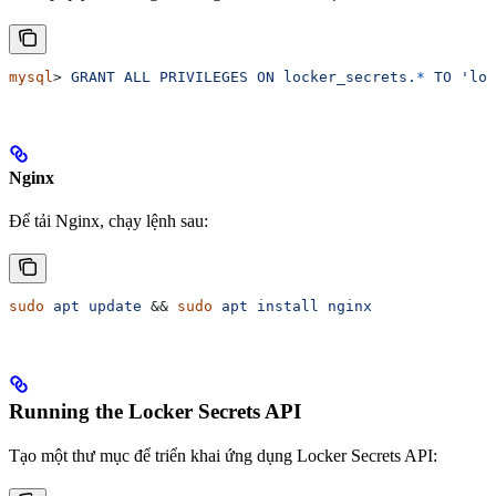
mysql
> 
GRANT
 ALL
 PRIVILEGES
 ON
 locker_secrets.
*
 TO
 'loc
Nginx
Để tải Nginx, chạy lệnh sau:
sudo
 apt
 update
 && 
sudo
 apt
 install
 nginx
Running the Locker Secrets API
Tạo một thư mục để triển khai ứng dụng Locker Secrets API: