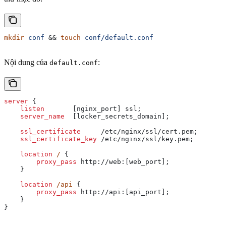
mkdir
 conf
 && 
touch
 conf/default.conf
Nội dung của
:
default.conf
server
 {
    listen 
      [nginx_port] ssl;
    server_name 
 [locker_secrets_domain];
    ssl_certificate 
    /etc/nginx/ssl/cert.pem;
    ssl_certificate_key 
/etc/nginx/ssl/key.pem;
    location
 / 
{
        proxy_pass 
http://web:[web_port];
    }
    location
 /api 
{
        proxy_pass 
http://api:[api_port];
    }
}