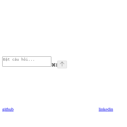
⌘
I
github
linkedin