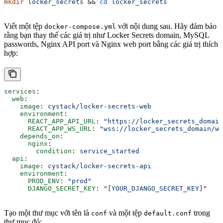
mkdir
 locker_secrets
 && 
cd
 locker_secrets
Viết một tệp
với nội dung sau. Hãy đảm bảo
docker-compose.yml
rằng bạn thay thế các giá trị như Locker Secrets domain, MySQL
passwords, Nginx API port và Nginx web port bằng các giá trị thích
hợp:
services
:
  web
:
    image
: 
cystack/locker-secrets-web
    environment
:
      REACT_APP_API_URL
: 
"https://locker_secrets_domain
      REACT_APP_WS_URL
: 
"wss://locker_secrets_domain/ws
    depends_on
:
      nginx
:
        condition
: 
service_started
  api
:
    image
: 
cystack/locker-secrets-api
    environment
:
      PROD_ENV
: 
"prod"
      DJANGO_SECRET_KEY
: 
"[YOUR_DJANGO_SECRET_KEY]"
Tạo một thư mục với tên là
và một tệp
trong
conf
default.conf
thư mục đó: