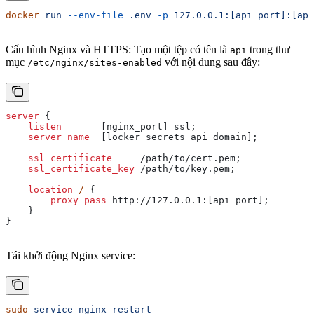
docker
 run
 --env-file
 .env
 -p
 127.0.0.1:[api_port]:[api
Cấu hình Nginx và HTTPS: Tạo một tệp có tên là
trong thư
api
mục
với nội dung sau đây:
/etc/nginx/sites-enabled
server
 {
    listen 
      [nginx_port] ssl;
    server_name 
 [locker_secrets_api_domain];
    ssl_certificate 
    /path/to/cert.pem;
    ssl_certificate_key 
/path/to/key.pem;
    location
 / 
{
        proxy_pass 
http://127.0.0.1:[api_port];
    }
}
Tái khởi động Nginx service:
sudo
 service
 nginx
 restart