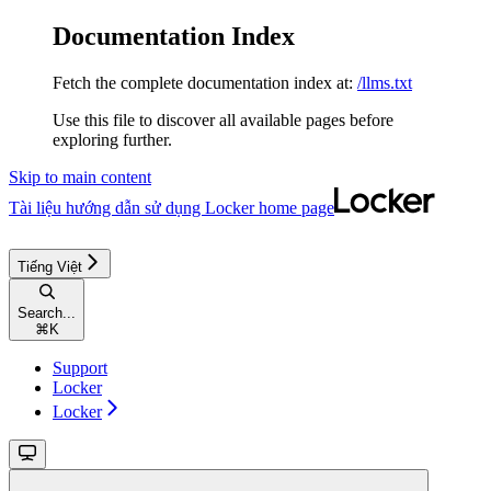
Documentation Index
Fetch the complete documentation index at:
/llms.txt
Use this file to discover all available pages before
exploring further.
Skip to main content
Tài liệu hướng dẫn sử dụng Locker
home page
Tiếng Việt
Search...
⌘
K
Support
Locker
Locker