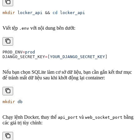
mkdir
 locker_api
 && 
cd
 locker_api
Viết tệp
với nội dung bên dưới:
.env
PROD_ENV
=
prod
DJANGO_SECRET_KEY
=
[YOUR_DJANGO_SECRET_KEY
]
Nếu bạn chọn SQLite làm cơ sở dữ liệu, bạn cần gắn kết thư mục
để tránh mất dữ liệu sau khi khởi động lại container:
mkdir
 db
Chạy lệnh Docker, thay thế
và
bằng
api_port
web_socket_port
các giá trị tùy chỉnh: