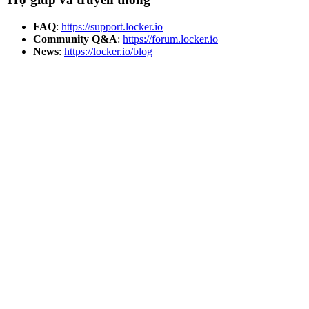
FAQ
:
https://support.locker.io
Community Q&A
:
https://forum.locker.io
News
:
https://locker.io/blog