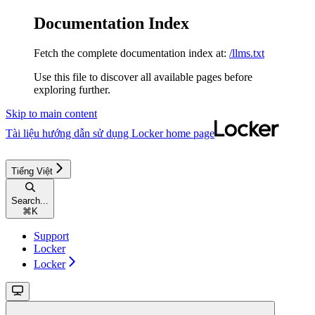
Documentation Index
Fetch the complete documentation index at:
/llms.txt
Use this file to discover all available pages before
exploring further.
Skip to main content
Tài liệu hướng dẫn sử dụng Locker
home page
Tiếng Việt
Search...
⌘
K
Support
Locker
Locker