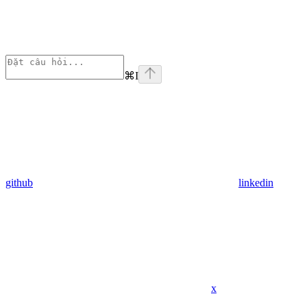
⌘
I
github
linkedin
x