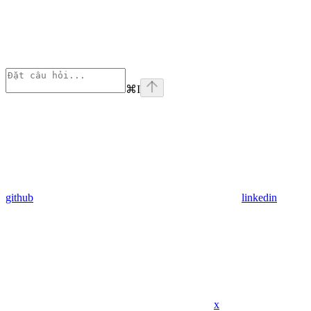
⌘
I
github
linkedin
x