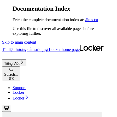
Documentation Index
Fetch the complete documentation index at:
/llms.txt
Use this file to discover all available pages before
exploring further.
Skip to main content
Tài liệu hướng dẫn sử dụng Locker
home page
Tiếng Việt
Search...
⌘
K
Support
Locker
Locker