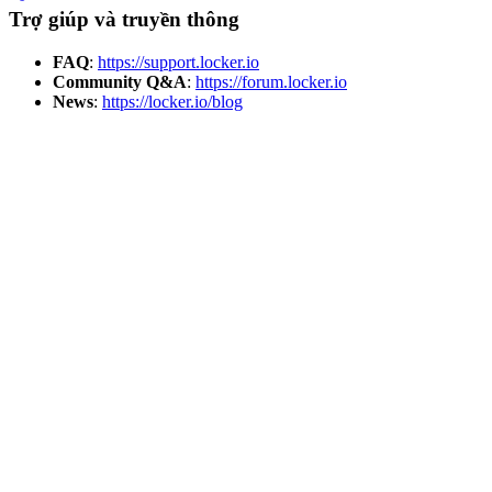
Trợ giúp và truyền thông
FAQ
:
https://support.locker.io
Community Q&A
:
https://forum.locker.io
News
:
https://locker.io/blog