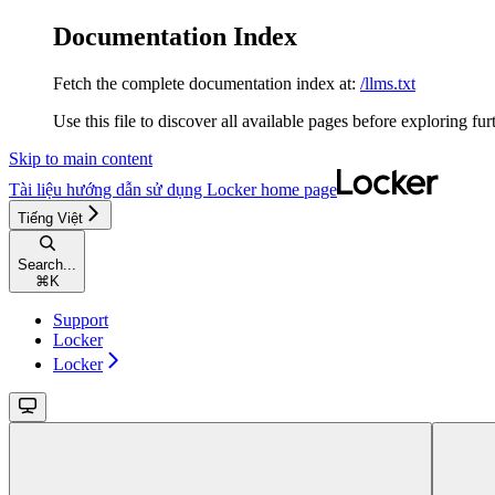
Documentation Index
Fetch the complete documentation index at:
/llms.txt
Use this file to discover all available pages before exploring fur
Skip to main content
Tài liệu hướng dẫn sử dụng Locker
home page
Tiếng Việt
Search...
⌘
K
Support
Locker
Locker