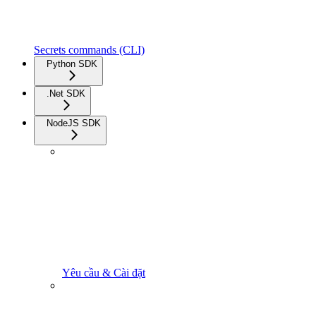
Secrets commands (CLI)
Python SDK
.Net SDK
NodeJS SDK
Yêu cầu & Cài đặt