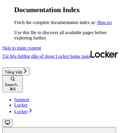
Documentation Index
Fetch the complete documentation index at:
/llms.txt
Use this file to discover all available pages before
exploring further.
Skip to main content
Tài liệu hướng dẫn sử dụng Locker
home page
Tiếng Việt
Search...
⌘
K
Support
Locker
Locker