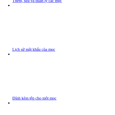
Thêm, sửa và quản lý các mục
Lịch sử mật khẩu của mục
Đính kèm tệp cho một mục