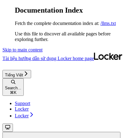
Documentation Index
Fetch the complete documentation index at:
/llms.txt
Use this file to discover all available pages before
exploring further.
Skip to main content
Tài liệu hướng dẫn sử dụng Locker
home page
Tiếng Việt
Search...
⌘
K
Support
Locker
Locker