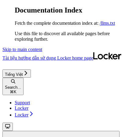
Documentation Index
Fetch the complete documentation index at:
/llms.txt
Use this file to discover all available pages before
exploring further.
Skip to main content
Tài liệu hướng dẫn sử dụng Locker
home page
Tiếng Việt
Search...
⌘
K
Support
Locker
Locker